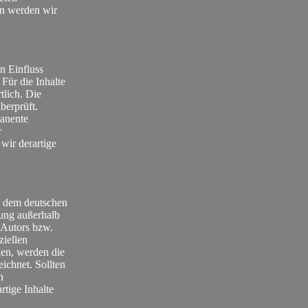
en werden wir
n Einfluss
Für die Inhalte
tlich. Die
berprüft.
manente
r
wir derartige
en dem deutschen
tung außerhalb
 Autors bzw.
ziellen
rden, werden die
eichnet. Sollten
n
tige Inhalte