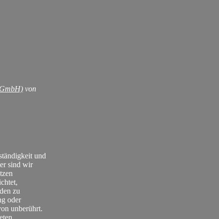
 (GmbH)
von
lständigkeit und
er sind wir
tzen
chtet,
nden zu
ng oder
on unberührt.
eten