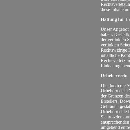
Rechtsverletzu
diese Inhalte u
Haftung für L
Unser Angebot e
haben. Deshalb 
der verlinkten S
verlinkten Seit
Rechtswidrige I
inhaltliche Kont
Rechtsverletzun
Links umgehend
Urheberrecht
Die durch die S
Urheberrecht. D
der Grenzen des
Erstellers. Dow
Gebrauch gestatt
Urheberrechte D
Sie trotzdem au
entsprechenden
umgehend entfe