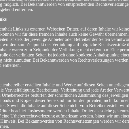
ng möglich. Bei Bekanntwerden von entsprechenden Rechtsverletzung
mgehend entfernen.
inks
nthält Links zu externen Webseiten Dritter, auf deren Inhalte wir keine
können wir für diese fremden Inhalte auch keine Gewähr übernehmen. 
eiten ist stets der jeweilige Anbieter oder Betreiber der Seiten verantwor
en wurden zum Zeitpunkt der Verlinkung auf mögliche Rechtsverstöße ü
nhalte waren zum Zeitpunkt der Verlinkung nicht erkennbar. Eine per
rolle der verlinkten Seiten ist jedoch ohne konkrete Anhaltspunkte eine
g nicht zumutbar. Bei Bekanntwerden von Rechtsverletzungen werden 
 entfernen.
eitenbetreiber erstellten Inhalte und Werke auf diesen Seiten unterlieg
ie Vervielfältigung, Bearbeitung, Verbreitung und jede Art der Verwer
 Urheberrechtes bedürfen der schriftlichen Zustimmung des jeweiligen
nloads und Kopien dieser Seite sind nur für den privaten, nicht kommer
et. Soweit die Inhalte auf dieser Seite nicht vom Betreiber erstellt wu
ritter beachtet. Insbesondere werden Inhalte Dritter als solche gekennz
f eine Urheberrechtsverletzung aufmerksam werden, bitten wir um eine
 Hinweis. Bei Bekanntwerden von Rechtsverletzungen werden wir derar
rnen.