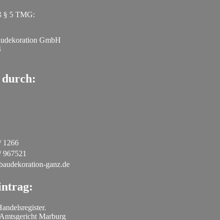
ß § 5 TMG:
audekoration GmbH
4
 durch:
/ 1266
/ 967521
baudekoration-ganz.de
intrag:
andelsregister.
:Amtsgericht Marburg