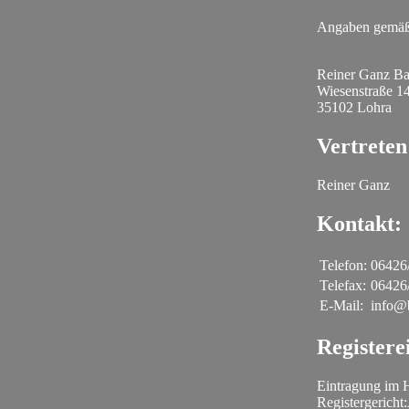
Angaben gemä
Reiner Ganz B
Wiesenstraße 1
35102 Lohra
Vertreten
Reiner Ganz
Kontakt:
Telefon:
06426
Telefax:
06426
E-Mail:
info@
Registere
Eintragung im H
Registergericht