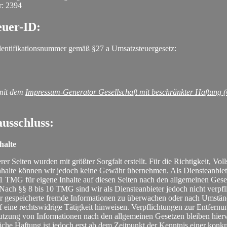
: 2394
euer-ID:
dentifikationsnummer gemäß §27 a Umsatzsteuergesetz:
 mit dem
Impressum-Generator Gesellschaft mit beschränkter Haftung
usschluss:
halte
rer Seiten wurden mit größter Sorgfalt erstellt. Für die Richtigkeit, Vol
Inhalte können wir jedoch keine Gewähr übernehmen. Als Diensteanbiet
 TMG für eigene Inhalte auf diesen Seiten nach den allgemeinen Gese
 Nach §§ 8 bis 10 TMG sind wir als Diensteanbieter jedoch nicht verpfli
er gespeicherte fremde Informationen zu überwachen oder nach Umstä
uf eine rechtswidrige Tätigkeit hinweisen. Verpflichtungen zur Entfernu
tzung von Informationen nach den allgemeinen Gesetzen bleiben hierv
iche Haftung ist jedoch erst ab dem Zeitpunkt der Kenntnis einer konkr