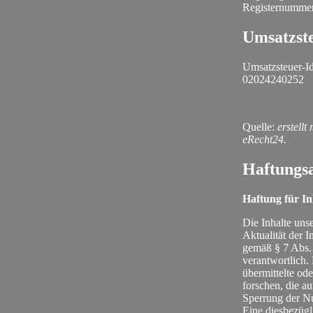
Registernummer
Umsatzst
Umsatzsteuer-I
02024240252
Quelle:
erstellt
eRecht24.
Haftungsa
Haftung für In
Die Inhalte unse
Aktualität der 
gemäß § 7 Abs.1
verantwortlich.
übermittelte od
forschen, die a
Sperrung der Nu
Eine diesbezügl